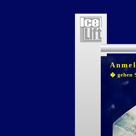
Anmel
� gehen S