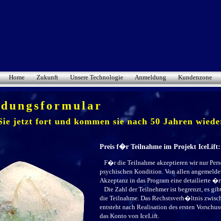
Home
Zukunft
Unsere Technologie
Anmeldung
Kundenzone
dungsformular
ie jetzt fort und kommen sie nach 50 Jahren wied
Preis f�r Teilnahme im Projekt IceLift:
F�r die Teilnahme akzeptieren wir nur Pers
psychischen Kondition. Von allen angemeldet
Akzeptanz in das Program eine detailierte �r
Die Zahl der Teilnehmer ist begrenzt, es gib
die Teilnahme. Das Rechstsverh�ltnis zwis
entsteht nach Realisation des ersten Vorschu
das Konto von IceLift.