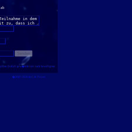
 ab
ffen (IceLift gew�hrleistet nach bewilligtem
�2007-2026 IceLift Project